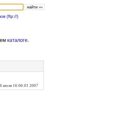
 (ftp://)
шем
каталоге
.
 26 июля 16:06:01 2007