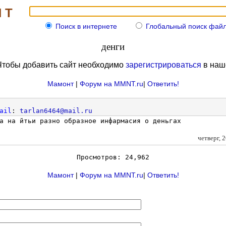
 Т
Поиск в интернете
Глобальный поиск файлов
денги
Чтобы добавить сайт необходимо
зарегистрироваться
в на
Мамонт
|
Форум на MMNT.ru
|
Ответить!
ail
:
tarlan6464@mail.ru
а на йтьи разно образное инфармасия о деньгах
четверг,
Просмотров: 24,962
Мамонт
|
Форум на MMNT.ru
|
Ответить!