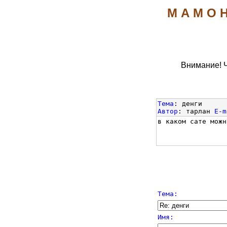
М А М О Н
Внимание! 
Тема
: денги
Автор
: тарлан
E-m
в каком сате можн
Тема:
Имя: