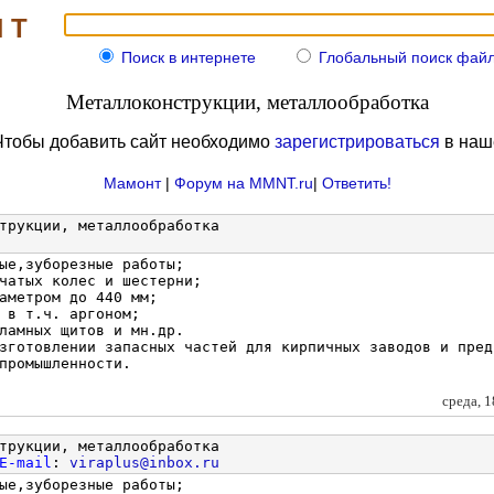
 Т
Поиск в интернете
Глобальный поиск файлов
Металлоконструкции, металлообработка
Чтобы добавить сайт необходимо
зарегистрироваться
в на
Мамонт
|
Форум на MMNT.ru
|
Ответить!
трукции, металлообработка
ые,зуборезные работы;
чатых колес и шестерни;
аметром до 440 мм;
 в т.ч. аргоном;
ламных щитов и мн.др.
зготовлении запасных частей для кирпичных заводов и пред
промышленности.
среда, 
трукции, металлообработка
E-mail
:
viraplus@inbox.ru
ые,зуборезные работы;