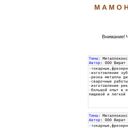
М А М О Н
Внимание! 
Тема
: Металлоконс
Автор
: ООО Вира+
-токарные,фрезерн
-изготовление зуб
-резка металла ди
-сварочные работы
-изготовление рек
-большой опыт в и
пищевой и легкой 
Тема
: Металлоконс
Автор
: ООО Вира+
-токарные,фрезерн