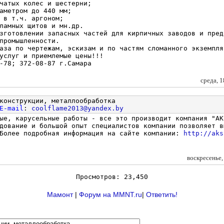
чатых колес и шестерни;
аметром до 440 мм;
 в т.ч. аргоном;
ламных щитов и мн.др.
зготовлении запасных частей для кирпичных заводов и пред
промышленности.
аза по чертежам, эскизам и по частям сломанного экземпля
услуг и приемлемые цены!!!
-78; 372-08-87 г.Самара
среда, 
конструкции, металлообработка
E-mail
:
coolflame2013@yandex.by
ые, карусельные работы - все это производит компания "АК
дование и большой опыт специалистов компании позволяет в
 Более подробная информация на сайте компании:
http://aks
воскресенье
Просмотров: 23,450
Мамонт
|
Форум на MMNT.ru
|
Ответить!