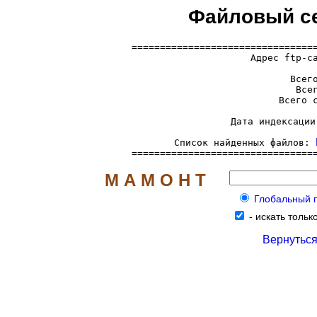
Файловый се
=================================
  Адрес ftp-с
     Всего
     Всег
     Всего с
     Дата индексации
     Список найденных файлов: 
================================
М А М О Н Т
Глобальный по
-
искать тольк
Вернуться 