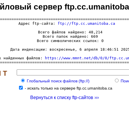
йловый сервер ftp.cc.umanitoba
========================================================
  Адрес ftp-сайта: 
ftp://ftp.cc.umanitoba.ca
     Всего файлов найдено: 48,214

     Всего папок найдено: 669

     Всего символических ссылок: 0

     Дата индексации: воскресенье, 6 апреля 18:46:51 2025
к найденных файлов: 
https://www.mmnt.net/db/0/0/ftp.cc.u
========================================================
 Т
Глобальный поиск файлов (ftp://)
Поис
-
искать только на сервере ftp.cc.umanitoba.ca
Вернуться к списку ftp-сайтов ›››