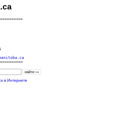
.ca
==========



manitoba.ca
==========
к в Интернете