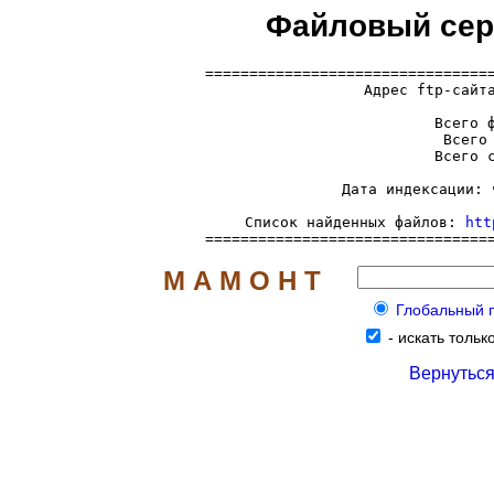
Файловый серве
=================================
  Адрес ftp-сайт
     Всего ф
     Всего 
     Всего с
     Дата индексации: 
     Список найденных файлов: 
htt
================================
М А М О Н Т
Глобальный по
-
искать только
Вернуться 