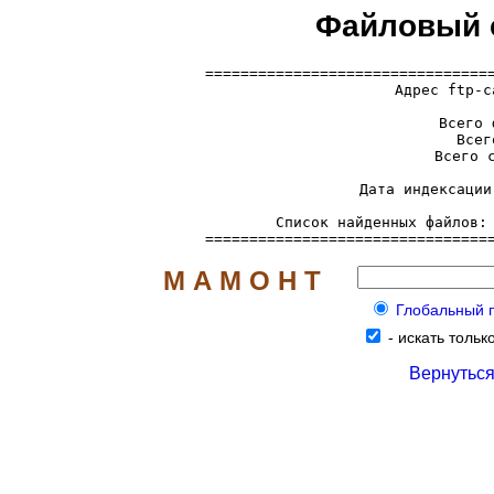
Файловый се
=================================
  Адрес ftp-с
     Всего 
     Всег
     Всего с
     Дата индексации
     Список найденных файлов:
================================
М А М О Н Т
Глобальный по
-
искать только
Вернуться 