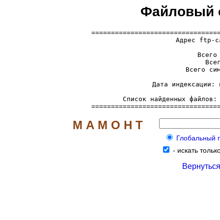
Файловый се
=================================
  Адрес ftp-с
     Всего 
     Всег
     Всего сим
     Дата индексации: 
     Список найденных файлов:
================================
М А М О Н Т
Глобальный по
-
искать только
Вернуться 