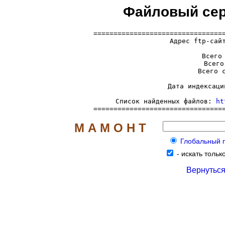
Файловый серв
=================================
  Адрес ftp-сай
     Всего 
     Всего
     Всего с
     Дата индексаци
     Список найденных файлов: 
ht
================================
М А М О Н Т
Глобальный по
-
искать только
Вернуться 