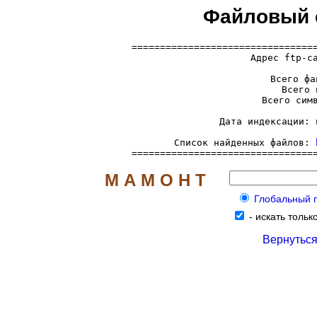
Файловый се
=================================
  Адрес ftp-с
     Всего фа
     Всего 
     Всего симв
     Дата индексации: 
     Список найденных файлов: 
================================
М А М О Н Т
Глобальный по
-
искать только 
Вернуться 