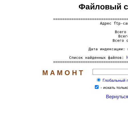
Файловый сер
=================================
  Адрес ftp-са
     Всего 
     Всег
     Всего с
     Дата индексации: 
     Список найденных файлов: 
================================
М А М О Н Т
Глобальный по
-
искать только
Вернуться 