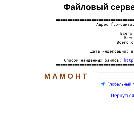
Файловый сервер
=================================
  Адрес ftp-сайта
     Всего 
     Всег
     Всего с
     Дата индексации: в
     Список найденных файлов: 
http
================================
М А М О Н Т
Глобальный по
Вернуться 