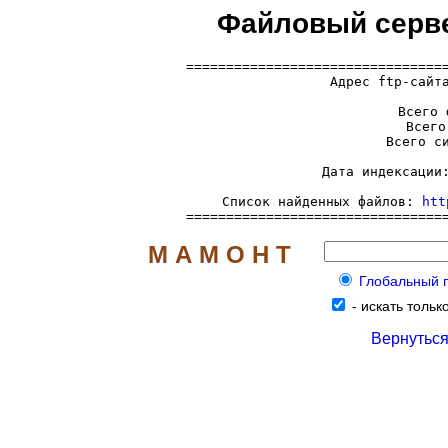
Файловый серве
=================================
  Адрес ftp-сайт
     Всего 
     Всего
     Всего си
     Дата индексации:
     Список найденных файлов: 
htt
================================
М А М О Н Т
Глобальный по
-
искать тольк
Вернуться 