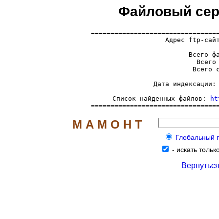
Файловый серв
=================================
  Адрес ftp-сай
     Всего фа
     Всего 
     Всего с
     Дата индексации: 
     Список найденных файлов: 
ht
================================
М А М О Н Т
Глобальный по
-
искать только
Вернуться 