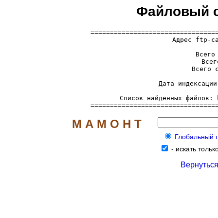
Файловый се
=================================
  Адрес ftp-с
     Всего 
     Всег
     Всего с
     Дата индексации
     Список найденных файлов: 
================================
М А М О Н Т
Глобальный по
-
искать только
Вернуться 