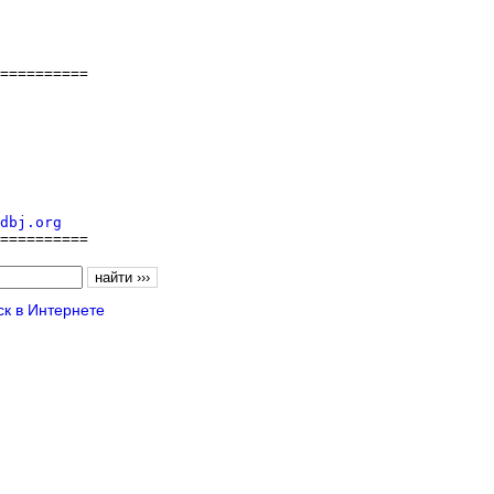
==========

dbj.org
==========
к в Интернете