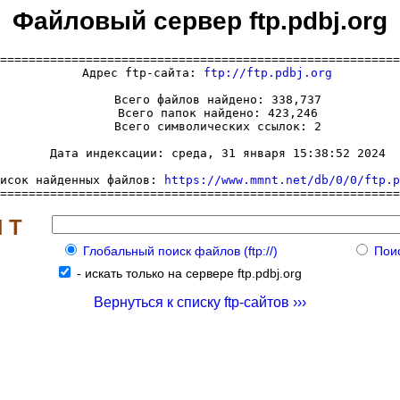
Файловый сервер ftp.pdbj.org
========================================================
  Адрес ftp-сайта: 
ftp://ftp.pdbj.org
     Всего файлов найдено: 338,737

     Всего папок найдено: 423,246

     Всего символических ссылок: 2

     Дата индексации: среда, 31 января 15:38:52 2024

исок найденных файлов: 
https://www.mmnt.net/db/0/0/ftp.p
========================================================
 Т
Глобальный поиск файлов (ftp://)
Поис
-
искать только на сервере ftp.pdbj.org
Вернуться к списку ftp-сайтов ›››