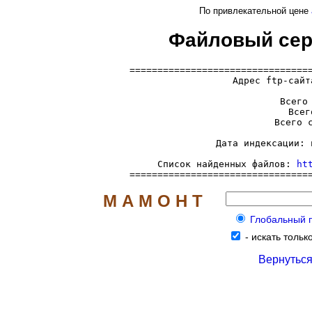
По привлекательной цене
Файловый серве
=================================
  Адрес ftp-сайт
     Всего 
     Всег
     Всего с
     Дата индексации: 
     Список найденных файлов: 
ht
================================
М А М О Н Т
Глобальный по
-
искать только
Вернуться 