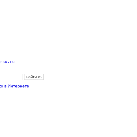
==========

rsu.ru
==========
к в Интернете