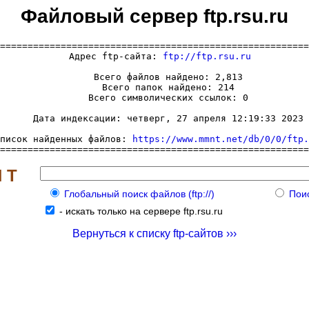
Файловый сервер ftp.rsu.ru
========================================================
  Адрес ftp-сайта: 
ftp://ftp.rsu.ru
     Всего файлов найдено: 2,813

     Всего папок найдено: 214

     Всего символических ссылок: 0

     Дата индексации: четверг, 27 апреля 12:19:33 2023

писок найденных файлов: 
https://www.mmnt.net/db/0/0/ftp.
========================================================
 Т
Глобальный поиск файлов (ftp://)
Поис
-
искать только на сервере ftp.rsu.ru
Вернуться к списку ftp-сайтов ›››