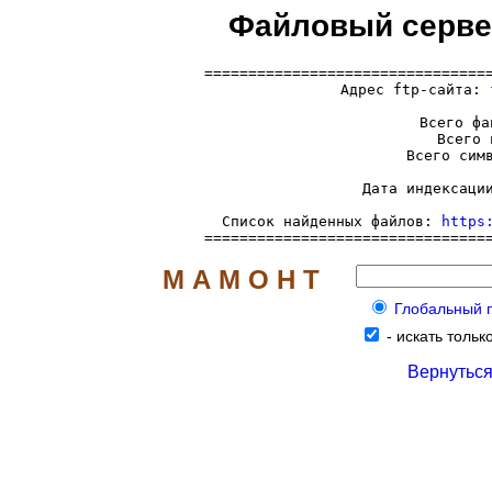
Файловый сервер f
=================================
  Адрес ftp-сайта: 
     Всего фа
     Всего 
     Всего симв
     Дата индексации
     Список найденных файлов: 
https
================================
М А М О Н Т
Глобальный по
-
искать только
Вернуться 