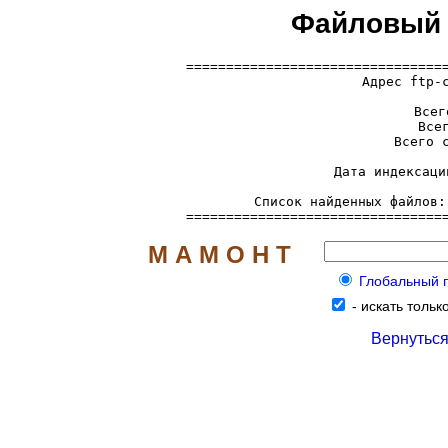
Файловый с
=================================
  Адрес ftp-
     Всег
     Всег
     Всего с
     Дата индексаци
     Список найденных файлов:
================================
М А М О Н Т
Глобальный по
-
искать только
Вернуться 