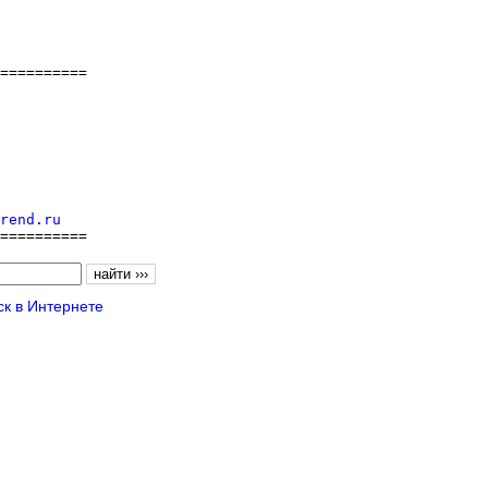
==========

rend.ru
==========
к в Интернете