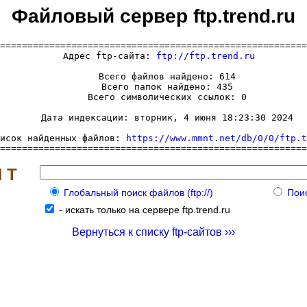
Файловый сервер ftp.trend.ru
========================================================
  Адрес ftp-сайта: 
ftp://ftp.trend.ru
     Всего файлов найдено: 614

     Всего папок найдено: 435

     Всего символических ссылок: 0

     Дата индексации: вторник, 4 июня 18:23:30 2024

исок найденных файлов: 
https://www.mmnt.net/db/0/0/ftp.t
========================================================
 Т
Глобальный поиск файлов (ftp://)
Поис
-
искать только на сервере ftp.trend.ru
Вернуться к списку ftp-сайтов ›››