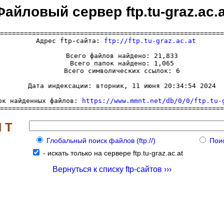
Файловый сервер ftp.tu-graz.ac.a
========================================================
  Адрес ftp-сайта: 
ftp://ftp.tu-graz.ac.at
     Всего файлов найдено: 21,833

     Всего папок найдено: 1,065

     Всего символических ссылок: 6

     Дата индексации: вторник, 11 июня 20:34:54 2024

ок найденных файлов: 
https://www.mmnt.net/db/0/0/ftp.tu-
========================================================
 Т
Глобальный поиск файлов (ftp://)
Поис
-
искать только на сервере ftp.tu-graz.ac.at
Вернуться к списку ftp-сайтов ›››