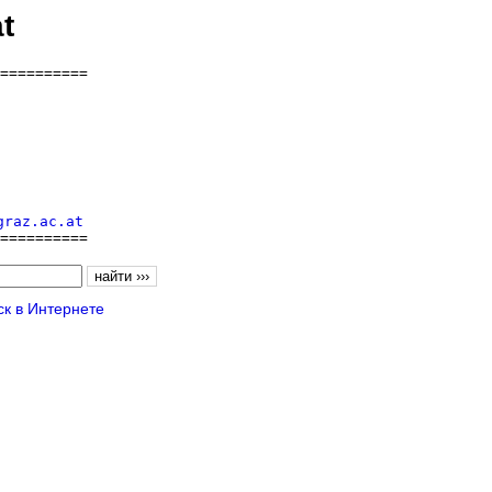
t
==========

graz.ac.at
==========
к в Интернете