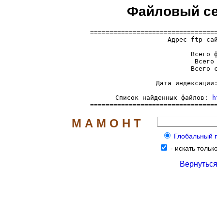
Файловый сер
=================================
  Адрес ftp-са
     Всего ф
     Всего 
     Всего с
     Дата индексации:
     Список найденных файлов: 
h
================================
М А М О Н Т
Глобальный по
-
искать только
Вернуться 