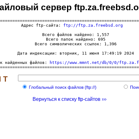
айловый сервер ftp.za.freebsd.o
========================================================
  Адрес ftp-сайта: 
ftp://ftp.za.freebsd.org
     Всего файлов найдено: 1,557

     Всего папок найдено: 695

     Всего символических ссылок: 1,396

     Дата индексации: вторник, 11 июня 17:49:19 2024

к найденных файлов: 
https://www.mmnt.net/db/0/0/ftp.za.f
========================================================
 Т
Глобальный поиск файлов (ftp://)
Поис
Вернуться к списку ftp-сайтов ›››