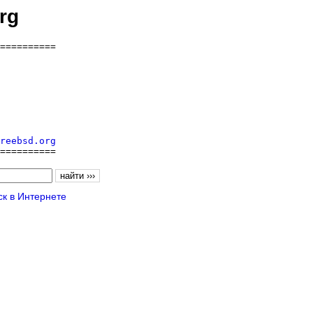
rg
==========

reebsd.org
==========
к в Интернете