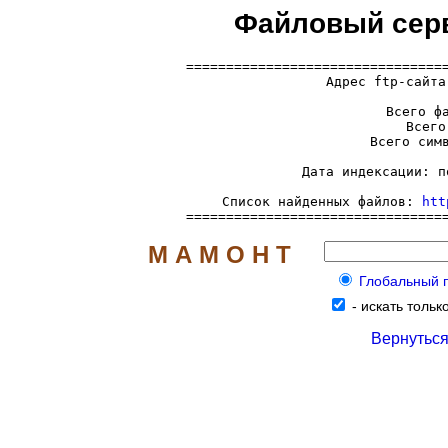
Файловый серве
=================================
  Адрес ftp-сайта
     Всего фа
     Всего
     Всего симв
     Дата индексации: п
     Список найденных файлов: 
htt
================================
М А М О Н Т
Глобальный по
-
искать только
Вернуться 