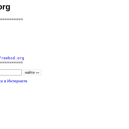
org
==========

freebsd.org
==========
к в Интернете