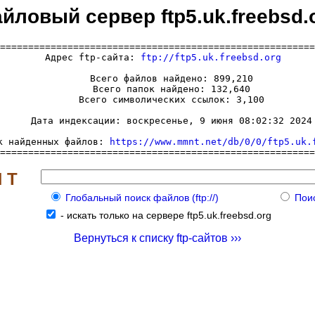
йловый сервер ftp5.uk.freebsd.
========================================================
  Адрес ftp-сайта: 
ftp://ftp5.uk.freebsd.org
     Всего файлов найдено: 899,210

     Всего папок найдено: 132,640

     Всего символических ссылок: 3,100

     Дата индексации: воскресенье, 9 июня 08:02:32 2024

к найденных файлов: 
https://www.mmnt.net/db/0/0/ftp5.uk.
========================================================
 Т
Глобальный поиск файлов (ftp://)
Поис
-
искать только на сервере ftp5.uk.freebsd.org
Вернуться к списку ftp-сайтов ›››