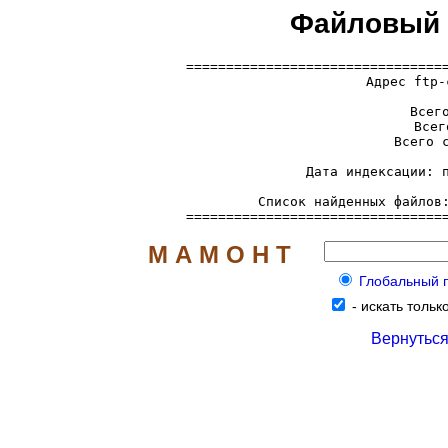
Файловый с
=================================
  Адрес ftp-
     Всего
     Всег
     Всего с
     Дата индексации: п
     Список найденных файлов
================================
М А М О Н Т
Глобальный по
-
искать только
Вернуться 