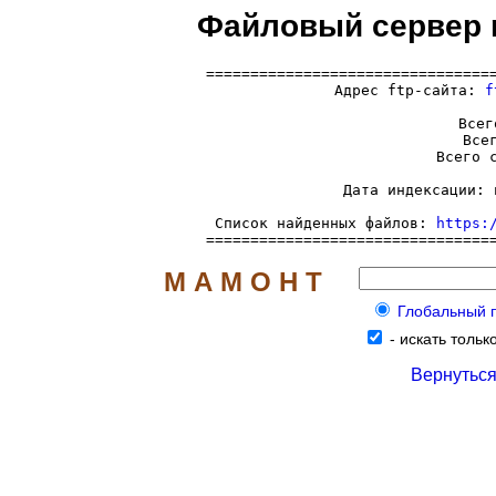
Файловый сервер md
=================================
  Адрес ftp-сайта: 
f
     Всег
     Всег
     Всего с
     Дата индексации: 
     Список найденных файлов: 
https:
================================
М А М О Н Т
Глобальный по
-
искать только
Вернуться 