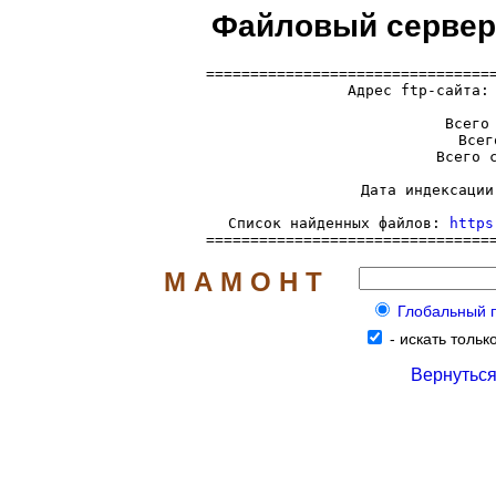
Файловый сервер 
=================================
  Адрес ftp-сайта:
     Всего 
     Всег
     Всего с
     Дата индексации
     Список найденных файлов: 
https
================================
М А М О Н Т
Глобальный по
-
искать тольк
Вернуться 