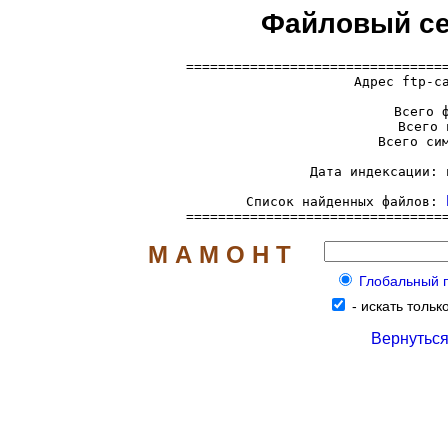
Файловый се
=================================
  Адрес ftp-с
     Всего ф
     Всего 
     Всего сим
     Дата индексации: 
     Список найденных файлов: 
================================
М А М О Н Т
Глобальный по
-
искать тольк
Вернуться 