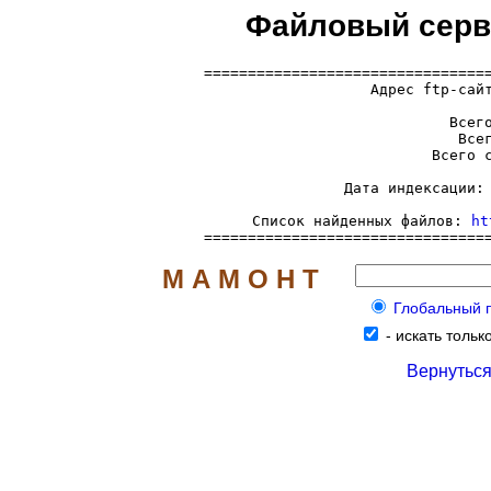
Файловый серв
=================================
  Адрес ftp-сай
     Всего
     Всег
     Всего с
     Дата индексации: 
     Список найденных файлов: 
ht
================================
М А М О Н Т
Глобальный по
-
искать тольк
Вернуться 