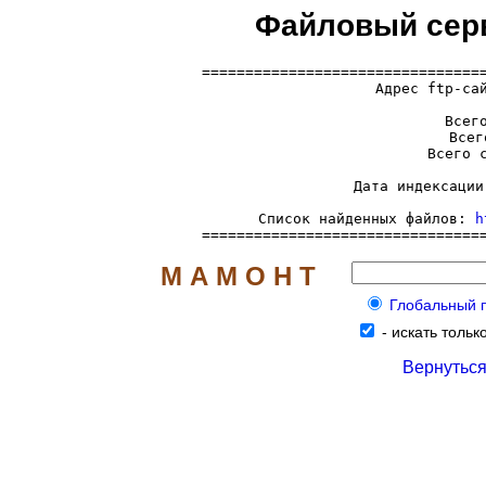
Файловый сер
=================================
  Адрес ftp-са
     Всего
     Всег
     Всего с
     Дата индексации
     Список найденных файлов: 
h
================================
М А М О Н Т
Глобальный по
-
искать тольк
Вернуться 