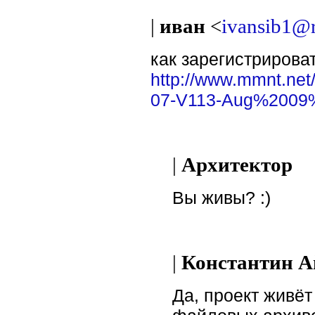
|
иван
<
ivansib1@r
как зарегистрирова
http://www.mmnt.ne
07-V113-Aug%2009
|
Архитектор
Вы живы? :)
|
Константин А
Да, проект живёт