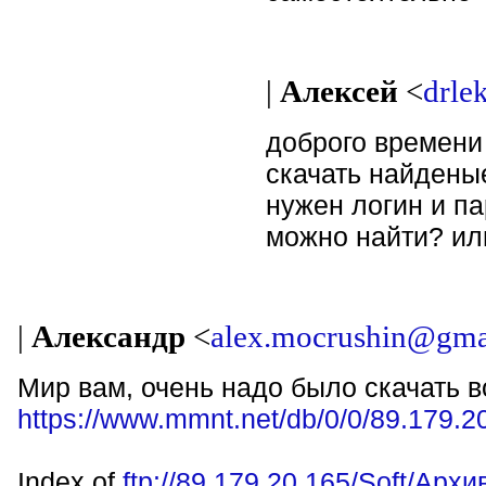
|
Алексей
<
drle
доброго времени 
скачать найденые
нужен логин и па
можно найти? ил
|
Александр
<
alex.mocrushin@gma
Мир вам, очень надо было скачать во
https://www.mmnt.net/db/0/0/89.
Index of
ftp://89.179.20.165/Soft/Арх