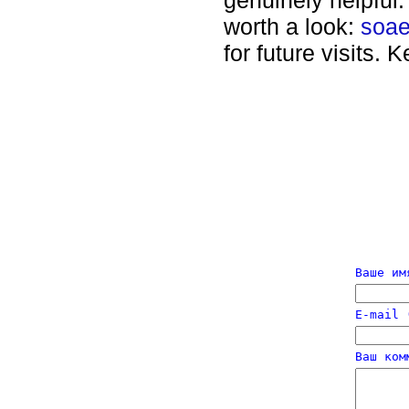
genuinely helpful.
worth a look:
soae
for future visits. 
Ваше им
E-mail 
Ваш ком