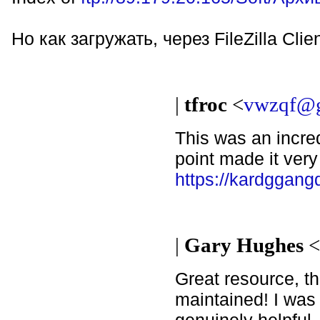
Но как загружать, через FileZilla Cli
|
tfroc
<
vwzqf@g
This was an incre
point made it very
https://kardggan
|
Gary Hughes
Great resource, th
maintained! I was 