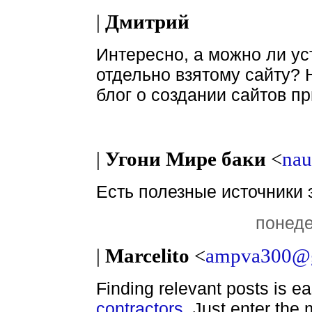
|
Дмитрий
Интересно, а можно ли ус
отдельно взятому сайту? 
блог о создании сайтов п
|
Угони Мире баки
<
na
Есть полезные источники 
понеде
|
Marcelito
<
ampva300@
Finding relevant posts is e
contractors
. Just enter the