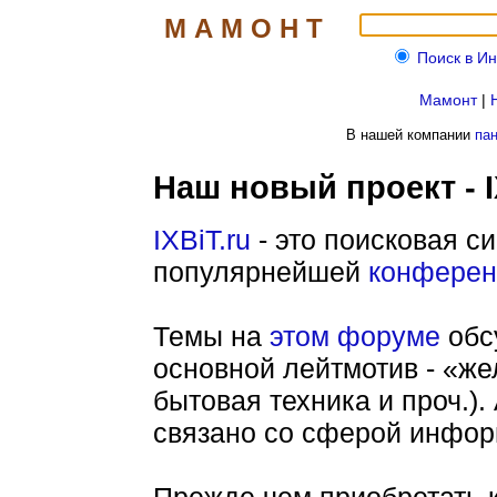
М А М О Н Т
Поиск в И
Мамонт
|
В нашей компании
па
Наш новый проект - I
IXBiT.ru
- это поисковая с
популярнейшей
конферен
Темы на
этом форуме
обс
основной лейтмотив - «же
бытовая техника и проч.). 
связано со сферой инфор